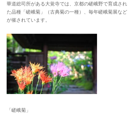
華道総司所がある大覚寺では、京都の嵯峨野で育成され
た品種「嵯峨菊」（古典菊の一種）、毎年嵯峨菊展など
が催されています。
「嵯峨菊」