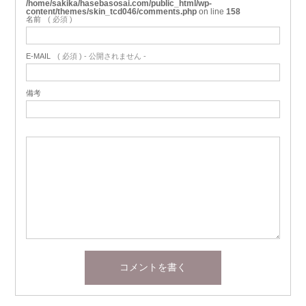
/home/sakika/hasebasosai.com/public_html/wp-
content/themes/skin_tcd046/comments.php
on line
158
名前
( 必須 )
E-MAIL
( 必須 ) - 公開されません -
備考