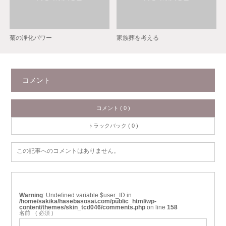
菊の浄化パワー
家族葬を考える
コメント
コメント ( 0 )
トラックバック ( 0 )
この記事へのコメントはありません。
Warning
: Undefined variable $user_ID in
/home/sakika/hasebasosai.com/public_html/wp-
content/themes/skin_tcd046/comments.php
on line
158
名前
( 必須 )