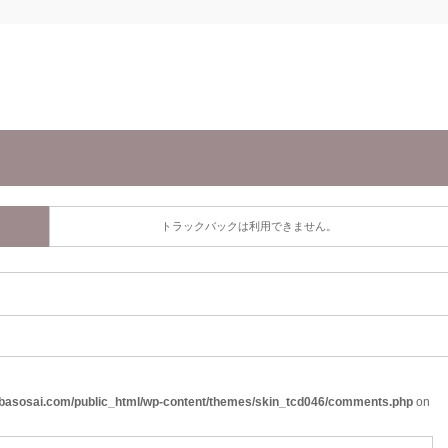
トラックバックは利用できません。
basosai.com/public_html/wp-content/themes/skin_tcd046/comments.php
on