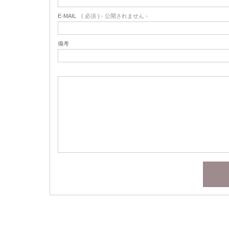
E-MAIL
( 必須 ) - 公開されません -
備考