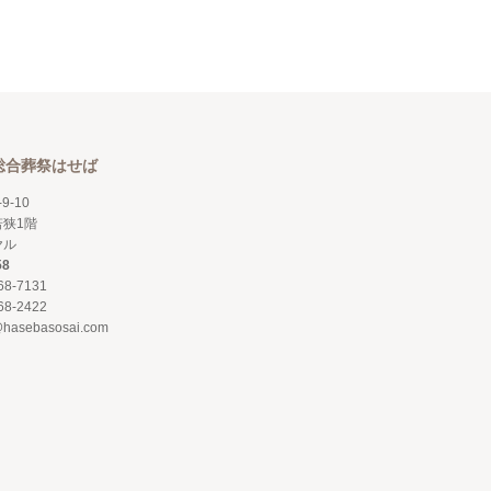
総合葬祭はせば
9-10
狭1階
ヤル
58
68-7131
68-2422
@hasebasosai.com