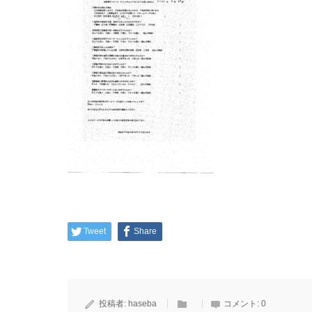
Tweet
Share
投稿者:
haseba
コメント:
0