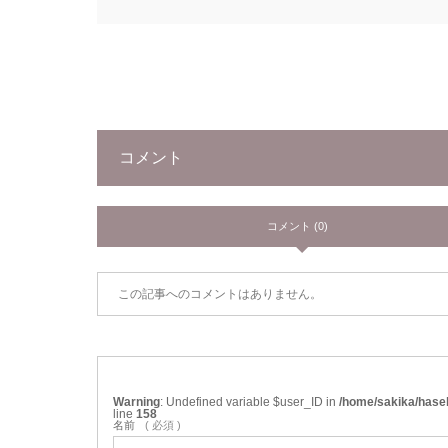
コメント
コメント (0)
この記事へのコメントはありません。
Warning
: Undefined variable $user_ID in
/home/sakika/hase
line
158
名前
( 必須 )