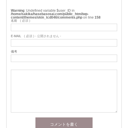
Warning
: Undefined variable $user_ID in
/home/sakika/hasebasosai.com/public_html/wp-
content/themes/skin_tcd046/comments.php
on line
158
名前
( 必須 )
E-MAIL
( 必須 ) - 公開されません -
備考