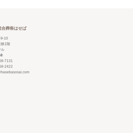
総合葬祭はせば
9-10
狭1階
ヤル
58
68-7131
68-2422
@hasebasosai.com