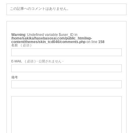
この記事へのコメントはありません。
Warning
: Undefined variable $user_ID in
/home/sakika/hasebasosai.com/public_html/wp-
content/themes/skin_tcd046/comments.php
on line
158
名前
( 必須 )
E-MAIL
( 必須 ) - 公開されません -
備考