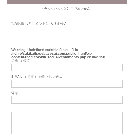
トラックバックは利用できません。
この記事へのコメントはありません。
Warning
: Undefined variable $user_ID in
/home/sakika/hasebasosai.com/public_html/wp-
content/themes/skin_tcd046/comments.php
on line
158
名前
( 必須 )
E-MAIL
( 必須 ) - 公開されません -
備考