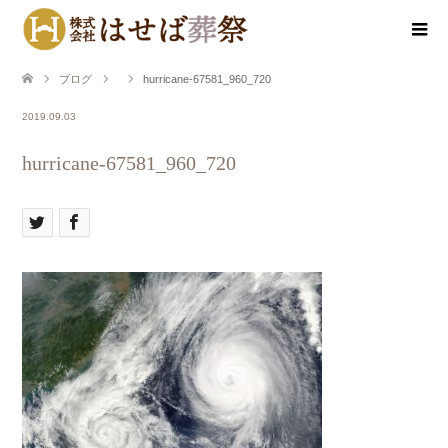
ブログ
hurricane-67581_960_720
2019.09.03
hurricane-67581_960_720