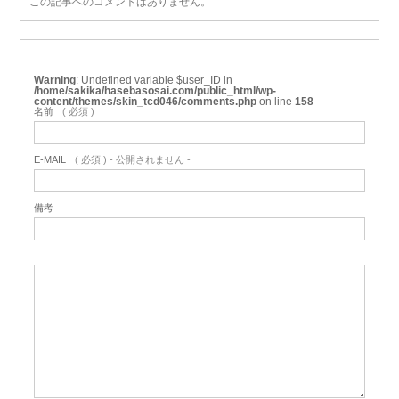
この記事へのコメントはありません。
Warning
: Undefined variable $user_ID in
/home/sakika/hasebasosai.com/public_html/wp-
content/themes/skin_tcd046/comments.php
on line
158
名前
( 必須 )
E-MAIL
( 必須 ) - 公開されません -
備考