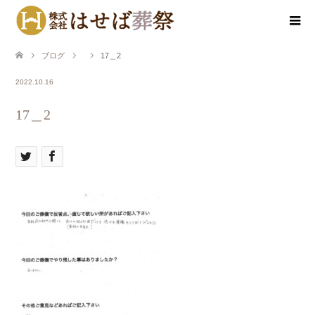
ブログ
17＿2
2022.10.16
17＿2