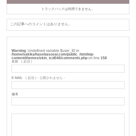
トラックバックは利用できません。
この記事へのコメントはありません。
Warning
: Undefined variable $user_ID in
/home/sakika/hasebasosai.com/public_html/wp-
content/themes/skin_tcd046/comments.php
on line
158
名前
( 必須 )
E-MAIL
( 必須 ) - 公開されません -
備考