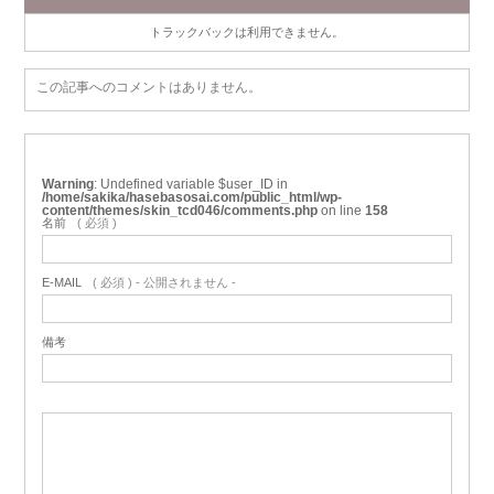
トラックバックは利用できません。
この記事へのコメントはありません。
Warning
: Undefined variable $user_ID in
/home/sakika/hasebasosai.com/public_html/wp-
content/themes/skin_tcd046/comments.php
on line
158
名前
( 必須 )
E-MAIL
( 必須 ) - 公開されません -
備考