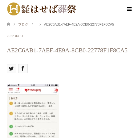
ブログ
AE2C6AB1-7AEF-4E9A-8CB0-22778F1F8CA5
2022.03.31
AE2C6AB1-7AEF-4E9A-8CB0-22778F1F8CA5