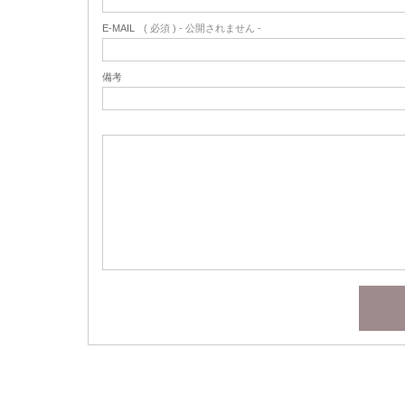
E-MAIL
( 必須 ) - 公開されません -
備考