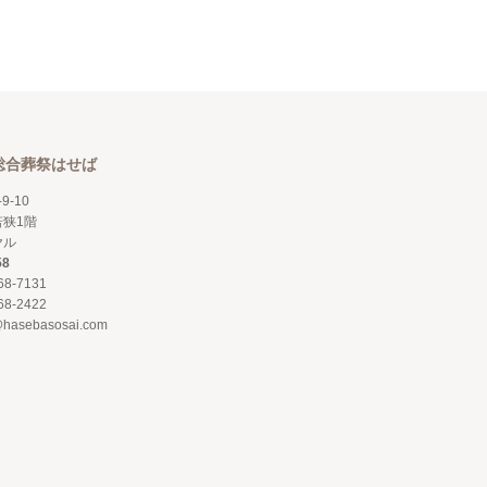
総合葬祭はせば
9-10
狭1階
ヤル
58
68-7131
68-2422
@hasebasosai.com