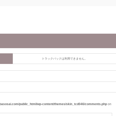
トラックバックは利用できません。
basosai.com/public_html/wp-content/themes/skin_tcd046/comments.php
on