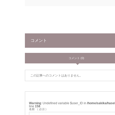
コメント
コメント (0)
この記事へのコメントはありません。
Warning
: Undefined variable $user_ID in
/home/sakika/hase
line
158
名前
( 必須 )