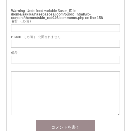
Warning
: Undefined variable $user_ID in
/home/sakika/hasebasosai.com/public_html/wp-
content/themes/skin_tcd046/comments.php
on line
158
名前
( 必須 )
E-MAIL
( 必須 ) - 公開されません -
備考