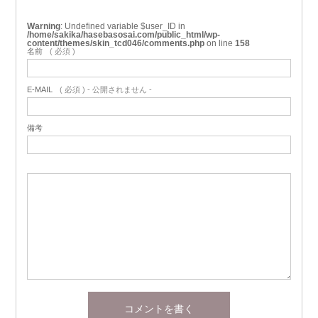
Warning
: Undefined variable $user_ID in
/home/sakika/hasebasosai.com/public_html/wp-
content/themes/skin_tcd046/comments.php
on line
158
名前
( 必須 )
E-MAIL
( 必須 ) - 公開されません -
備考