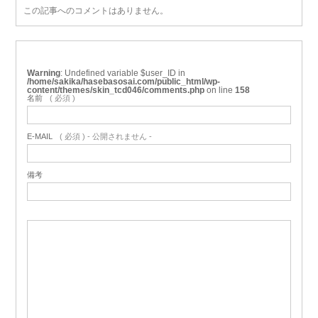
この記事へのコメントはありません。
Warning
: Undefined variable $user_ID in
/home/sakika/hasebasosai.com/public_html/wp-
content/themes/skin_tcd046/comments.php
on line
158
名前
( 必須 )
E-MAIL
( 必須 ) - 公開されません -
備考