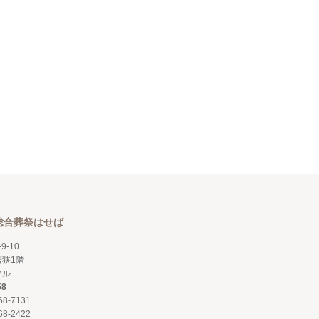
総合葬祭はせば
9-10
狭1階
ヤル
58
68-7131
68-2422