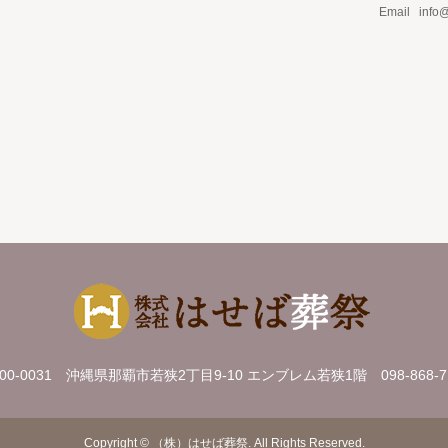
Email info
00-0031 沖縄県那覇市若狭2丁目9-10 エンブレム若狭1階
098-868-
Copyright
©
（株）はせば葬祭
. All Rights Reserved.